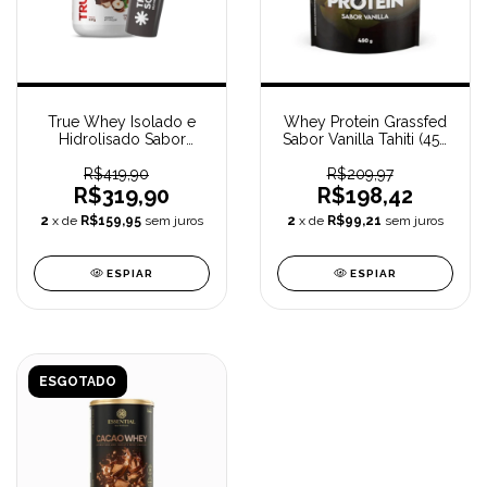
True Whey Isolado e
Whey Protein Grassfed
Hidrolisado Sabor
Sabor Vanilla Tahiti (450
Chocolate com Avelã
g) PURAVIDA
(837 g) TRUE SOURCE +
R$419,90
R$209,97
Ganhe Coqueteleira
R$319,90
R$198,42
2
x de
R$159,95
sem juros
2
x de
R$99,21
sem juros
ESPIAR
ESPIAR
ESGOTADO