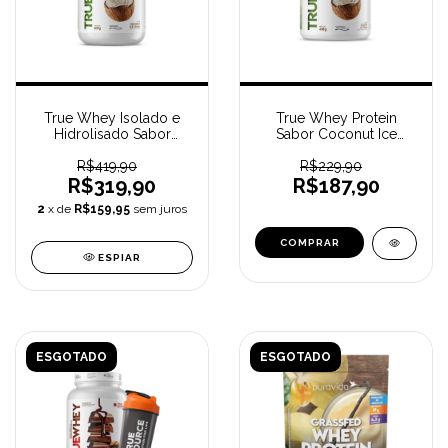
True Whey Isolado e
True Whey Protein
Hidrolisado Sabor
Sabor Coconut Ice
Coconut Ice Cream (837
Cream (418 g) TRUE
g) TRUE SOURCE
R$419,90
R$229,90
SOURCE
R$319,90
R$187,90
2
x de
R$159,95
sem juros
ESPIAR
ESGOTADO
ESGOTADO