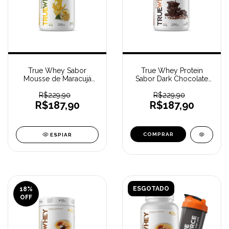
True Whey Sabor
True Whey Protein
Mousse de Maracujá
Sabor Dark Chocolate
(418 g) TRUE SOURCE
(418 g) TRUE SOURCE
R$229,90
R$229,90
R$187,90
R$187,90
ESPIAR
ESGOTADO
18
%
OFF