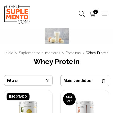
0
Início
>
Suplementos alimentares
>
Proteínas
>
Whey Protein
Whey Protein
Filtrar
ESGOTADO
18
%
OFF