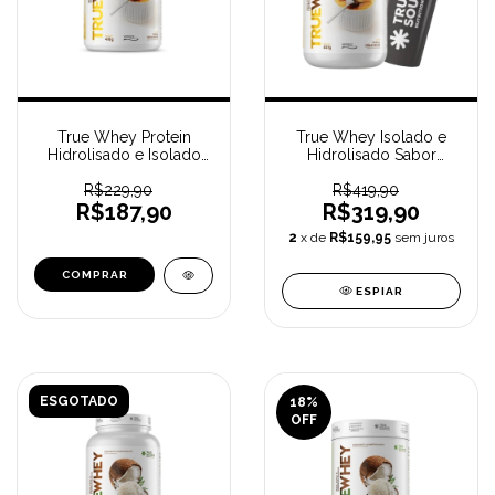
True Whey Protein
True Whey Isolado e
Hidrolisado e Isolado
Hidrolisado Sabor
418G Vanilla Crème
Vanilla Crème Brulée
Brulée TRUE SOURCE
R$229,90
(837 g) TRUE SOURCE +
R$419,90
R$187,90
Ganhe Coqueteleira
R$319,90
2
x de
R$159,95
sem juros
ESPIAR
ESGOTADO
18
%
OFF