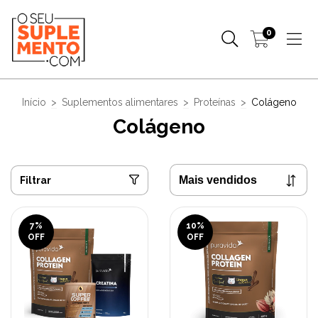
0
Início
>
Suplementos alimentares
>
Proteínas
>
Colágeno
Colágeno
Filtrar
7
%
10
%
OFF
OFF