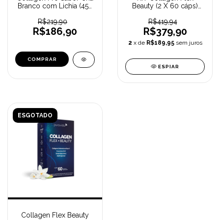
Branco com Lichia (450
Beauty (2 X 60 cáps)
g) NUTRIFY
PURA VIDA
R$219,90
R$419,94
R$186,90
R$379,90
2
x de
R$189,95
sem juros
ESPIAR
ESGOTADO
Collagen Flex Beauty