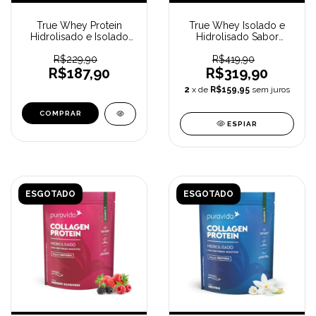
True Whey Protein
True Whey Isolado e
Hidrolisado e Isolado
Hidrolisado Sabor
418G Vanilla Crème
Coconut Ice Cream (837
Brulée TRUE SOURCE
R$229,90
g) TRUE SOURCE
R$419,90
R$187,90
R$319,90
2
x de
R$159,95
sem juros
ESPIAR
ESGOTADO
ESGOTADO