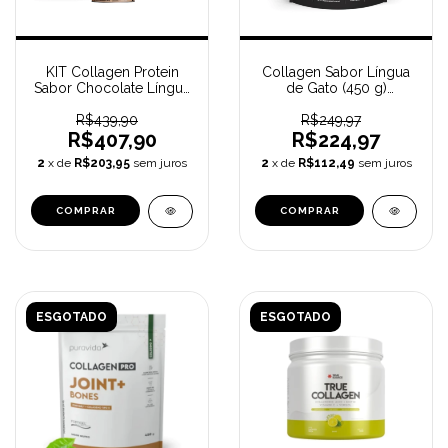
KIT Collagen Protein
Collagen Sabor Língua
Sabor Chocolate Língua
de Gato (450 g)
de Gato (450g) +
PURAVIDA
Supercoffee Vanilla Latte
R$439,90
R$249,97
(220g) + Creatina
R$407,90
R$224,97
Monohidratada (
2
x de
R$203,95
sem juros
2
x de
R$112,49
sem juros
ESGOTADO
ESGOTADO