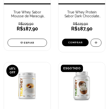
True Whey Sabor
True Whey Protein
Mousse de Maracujá
Sabor Dark Chocolate
(418 g) TRUE SOURCE
(418 g) TRUE SOURCE
R$229,90
R$229,90
R$187,90
R$187,90
ESPIAR
ESGOTADO
18
%
OFF