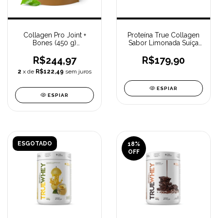
Collagen Pro Joint +
Proteína True Collagen
Bones (450 g)
Sabor Limonada Suíça
PURAVIDA
(390g) TRUE SOURCE
R$244,97
R$179,90
2
x de
R$122,49
sem juros
ESPIAR
ESPIAR
ESGOTADO
18
%
OFF