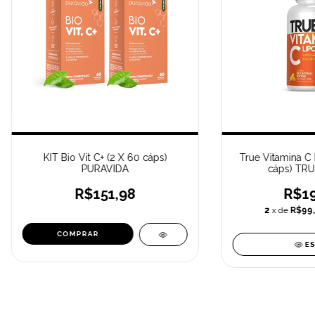
KIT Bio Vit C+ (2 X 60 cáps)
True Vitamina C
PURAVIDA
cáps) TR
R$151,98
R$19
2
x de
R$99
E