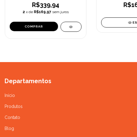
R$339,94
R$16
2
x de
R$169,97
sem juros
E
Departamentos
Início
Produtos
Contato
Blog